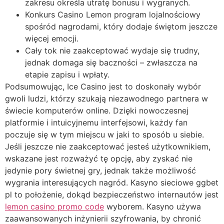
zakresu określa utratę bonusu i wygranych.
Konkurs Casino Lemon program lojalnościowy
spośród nagrodami, który dodaje świętom jeszcze
więcej emocji.
Cały tok nie zaakceptować wydaje się trudny,
jednak domaga się baczności – zwłaszcza na
etapie zapisu i wpłaty.
Podsumowując, Ice Casino jest to doskonały wybór
gwoli ludzi, którzy szukają niezawodnego partnera w
świecie komputerów online. Dzięki nowoczesnej
platformie i intuicyjnemu interfejsowi, każdy fan
poczuje się w tym miejscu w jaki to sposób u siebie.
Jeśli jeszcze nie zaakceptować jesteś użytkownikiem,
wskazane jest rozważyć tę opcję, aby zyskać nie
jedynie pory świetnej gry, jednak także możliwość
wygrania interesujących nagród. Kasyno sieciowe ggbet
pl to położenie, dokąd bezpieczeństwo internautów jest
lemon casino promo code
wyborem. Kasyno używa
zaawansowanych inżynierii szyfrowania, by chronić