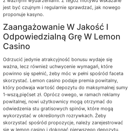
z ważnymi wydarzeniami. Z tegoż motywu wskazane
jest być czujnym i regularnie sprawdzać, jak nowego
proponuje kasyno.
Zaangażowanie W Jakość I
Odpowiedzialną Grę W Lemon
Casino
Odrzucić jedynie atrakcyjność bonusu wydaje się
ważna, lecz również uchwycenie wymagań, które
powinno się spełnić, żeby móc w pełni spośród faceta
skorzystać. Lemon casino podaje premia powitalny,
który podwaja wartość depozytu do maksymalnej sumy
1-wszą,pięćset zł. Oprócz owego, w ramach reklamy
powitalnej, nowi użytkownicy mogą otrzymać do
odwiedzenia stu gratisowych spinów, które mogą
wykorzystać w określonych rozrywkach. Żeby
skorzystać spośród propozycje, należy zarejestrować
się w lemon casino i dokonać pierwszego depozytu.