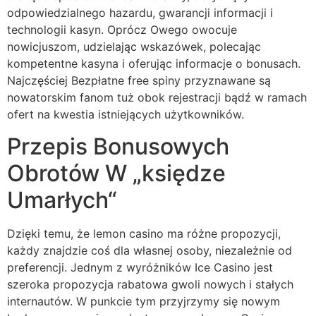
odpowiedzialnego hazardu, gwarancji informacji i
technologii kasyn. Oprócz Owego owocuje
nowicjuszom, udzielając wskazówek, polecając
kompetentne kasyna i oferując informacje o bonusach.
Najczęściej Bezpłatne free spiny przyznawane są
nowatorskim fanom tuż obok rejestracji bądź w ramach
ofert na kwestia istniejących użytkowników.
Przepis Bonusowych
Obrotów W „księdze
Umarłych“
Dzięki temu, że lemon casino ma różne propozycji,
każdy znajdzie coś dla własnej osoby, niezależnie od
preferencji. Jednym z wyróżników Ice Casino jest
szeroka propozycja rabatowa gwoli nowych i stałych
internautów. W punkcie tym przyjrzymy się nowym