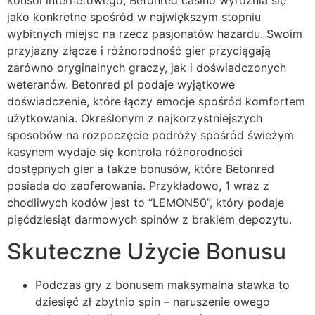
konsol internetowego, Betonred casino wyróżnia się
jako konkretne spośród w największym stopniu
wybitnych miejsc na rzecz pasjonatów hazardu. Swoim
przyjazny złącze i różnorodność gier przyciągają
zarówno oryginalnych graczy, jak i doświadczonych
weteranów. Betonred pl podaje wyjątkowe
doświadczenie, które łączy emocje spośród komfortem
użytkowania. Określonym z najkorzystniejszych
sposobów na rozpoczęcie podróży spośród świeżym
kasynem wydaje się kontrola różnorodności
dostępnych gier a także bonusów, które Betonred
posiada do zaoferowania. Przykładowo, 1 wraz z
chodliwych kodów jest to “LEMON50”, który podaje
pięćdziesiąt darmowych spinów z brakiem depozytu.
Skuteczne Użycie Bonusu
Podczas gry z bonusem maksymalna stawka to
dziesięć zł zbytnio spin – naruszenie owego