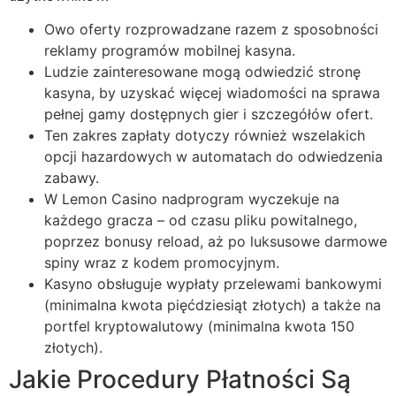
Owo oferty rozprowadzane razem z sposobności
reklamy programów mobilnej kasyna.
Ludzie zainteresowane mogą odwiedzić stronę
kasyna, by uzyskać więcej wiadomości na sprawa
pełnej gamy dostępnych gier i szczegółów ofert.
Ten zakres zapłaty dotyczy również wszelakich
opcji hazardowych w automatach do odwiedzenia
zabawy.
W Lemon Casino nadprogram wyczekuje na
każdego gracza – od czasu pliku powitalnego,
poprzez bonusy reload, aż po luksusowe darmowe
spiny wraz z kodem promocyjnym.
Kasyno obsługuje wypłaty przelewami bankowymi
(minimalna kwota pięćdziesiąt złotych) a także na
portfel kryptowalutowy (minimalna kwota 150
złotych).
Jakie Procedury Płatności Są