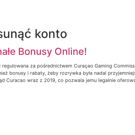
usunąć konto
nałe Bonusy Online!
 i regulowana za pośrednictwem Curaçao Gaming Commissio
eż bonusy i rabaty, żeby rozrywka była nadal przyjemniejsza
ąd Сurасао wraz z 2019, со роzwаlа jemu lеgаlnіе оfеrоwа