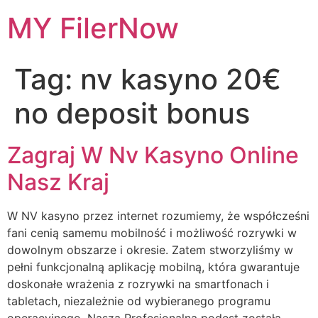
Skip
MY FilerNow
to
content
Tag:
nv kasyno 20€
no deposit bonus
Zagraj W Nv Kasyno Online
Nasz Kraj
W NV kasyno przez internet rozumiemy, że współcześni
fani cenią samemu mobilność i możliwość rozrywki w
dowolnym obszarze i okresie. Zatem stworzyliśmy w
pełni funkcjonalną aplikację mobilną, która gwarantuje
doskonałe wrażenia z rozrywki na smartfonach i
tabletach, niezależnie od wybieranego programu