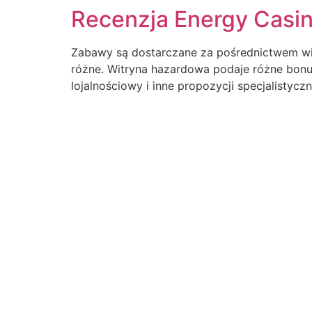
Recenzja Energy Casi
Zabawy są dostarczane za pośrednictwem wi
różne. Witryna hazardowa podaje różne bonus
lojalnościowy i inne propozycji specjalistyc