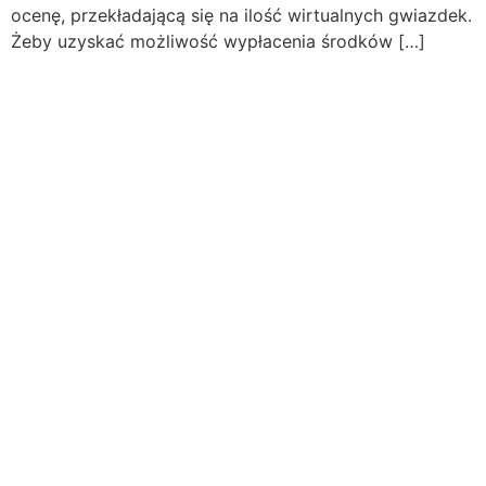
ocenę, przekładającą się na ilość wirtualnych gwiazdek.
Żeby uzyskać możliwość wypłacenia środków […]