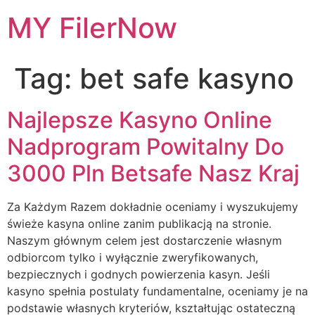
Skip
MY FilerNow
to
content
Tag:
bet safe kasyno
Najlepsze Kasyno Online
Nadprogram Powitalny Do
3000 Pln Betsafe Nasz Kraj
Za Każdym Razem dokładnie oceniamy i wyszukujemy
świeże kasyna online zanim publikacją na stronie.
Naszym głównym celem jest dostarczenie własnym
odbiorcom tylko i wyłącznie zweryfikowanych,
bezpiecznych i godnych powierzenia kasyn. Jeśli
kasyno spełnia postulaty fundamentalne, oceniamy je na
podstawie własnych kryteriów, kształtując ostateczną