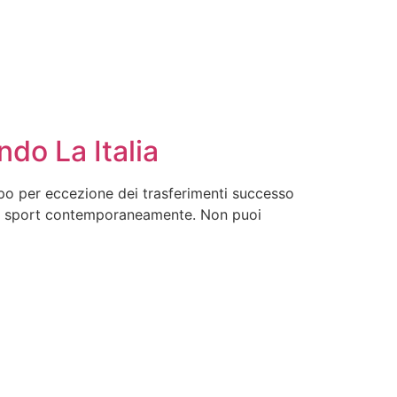
do La Italia
cipo per eccezione dei trasferimenti successo
rosi sport contemporaneamente. Non puoi