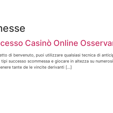
messe
ccesso Casinò Online Osservan
etto di benvenuto, puoi utilizzare qualsiasi tecnica di anti
tti i tipi successo scommessa e giocare in altezza su nume
nere tante de le vincite derivanti […]