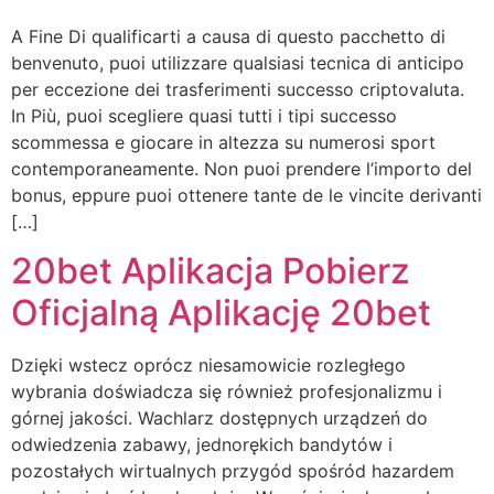
A Fine Di qualificarti a causa di questo pacchetto di
benvenuto, puoi utilizzare qualsiasi tecnica di anticipo
per eccezione dei trasferimenti successo criptovaluta.
In Più, puoi scegliere quasi tutti i tipi successo
scommessa e giocare in altezza su numerosi sport
contemporaneamente. Non puoi prendere l’importo del
bonus, eppure puoi ottenere tante de le vincite derivanti
[…]
20bet Aplikacja Pobierz
Oficjalną Aplikację 20bet
Dzięki wstecz oprócz niesamowicie rozległego
wybrania doświadcza się również profesjonalizmu i
górnej jakości. Wachlarz dostępnych urządzeń do
odwiedzenia zabawy, jednorękich bandytów i
pozostałych wirtualnych przygód spośród hazardem