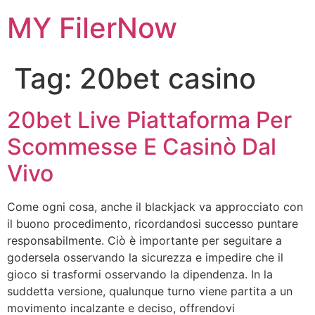
Skip
MY FilerNow
to
content
Tag:
20bet casino
20bet Live Piattaforma Per
Scommesse E Casinò Dal
Vivo
Come ogni cosa, anche il blackjack va approcciato con
il buono procedimento, ricordandosi successo puntare
responsabilmente. Ciò è importante per seguitare a
godersela osservando la sicurezza e impedire che il
gioco si trasformi osservando la dipendenza. In la
suddetta versione, qualunque turno viene partita a un
movimento incalzante e deciso, offrendovi