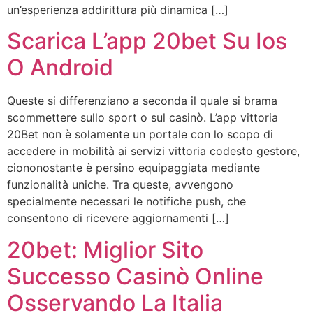
un’esperienza addirittura più dinamica […]
Scarica L’app 20bet Su Ios
O Android
Queste si differenziano a seconda il quale si brama
scommettere sullo sport o sul casinò. L’app vittoria
20Bet non è solamente un portale con lo scopo di
accedere in mobilità ai servizi vittoria codesto gestore,
ciononostante è persino equipaggiata mediante
funzionalità uniche. Tra queste, avvengono
specialmente necessari le notifiche push, che
consentono di ricevere aggiornamenti […]
20bet: Miglior Sito
Successo Casinò Online
Osservando La Italia