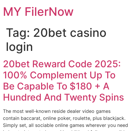
Skip
MY FilerNow
to
content
Tag:
20bet casino
login
20bet Reward Code 2025:
100% Complement Up To
Be Capable To $180 + A
Hundred And Twenty Spins
The most well-known reside dealer video games
contain baccarat, online poker, roulette, plus blackjack.
Simply set, all sociable online games wherever you need