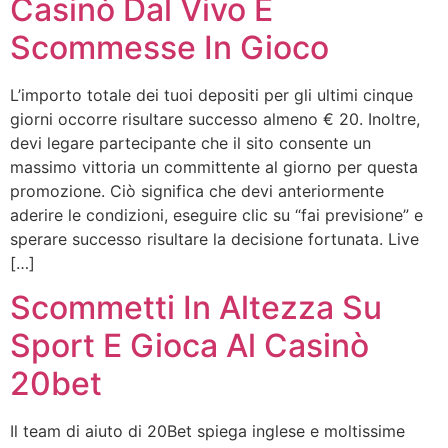
Casinò Dal Vivo E
Scommesse In Gioco
L’importo totale dei tuoi depositi per gli ultimi cinque
giorni occorre risultare successo almeno € 20. Inoltre,
devi legare partecipante che il sito consente un
massimo vittoria un committente al giorno per questa
promozione. Ciò significa che devi anteriormente
aderire le condizioni, eseguire clic su “fai previsione” e
sperare successo risultare la decisione fortunata. Live
[…]
Scommetti In Altezza Su
Sport E Gioca Al Casinò
20bet
Il team di aiuto di 20Bet spiega inglese e moltissime