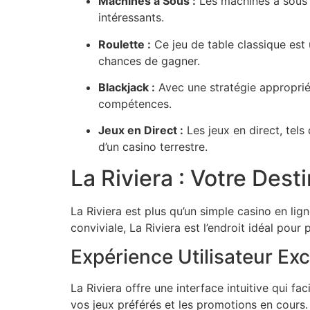
Machines à Sous :
Les machines à sous s
intéressants.
Roulette :
Ce jeu de table classique est
chances de gagner.
Blackjack :
Avec une stratégie appropriée
compétences.
Jeux en Direct :
Les jeux en direct, tels
d’un casino terrestre.
La Riviera : Votre Dest
La Riviera est plus qu’un simple casino en lig
conviviale, La Riviera est l’endroit idéal pou
Expérience Utilisateur Ex
La Riviera offre une interface intuitive qui f
vos jeux préférés et les promotions en cours.