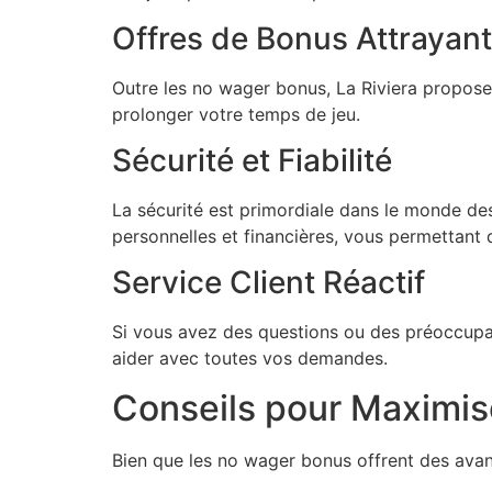
Offres de Bonus Attrayan
Outre les no wager bonus, La Riviera propose
prolonger votre temps de jeu.
Sécurité et Fiabilité
La sécurité est primordiale dans le monde de
personnelles et financières, vous permettant 
Service Client Réactif
Si vous avez des questions ou des préoccupatio
aider avec toutes vos demandes.
Conseils pour Maximis
Bien que les no wager bonus offrent des avant