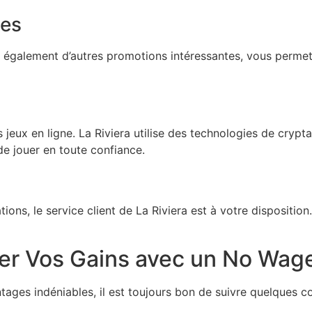
tes
 également d’autres promotions intéressantes, vous permet
s jeux en ligne. La Riviera utilise des technologies de cry
de jouer en toute confiance.
ns, le service client de La Riviera est à votre disposition.
er Vos Gains avec un No Wag
ages indéniables, il est toujours bon de suivre quelques c