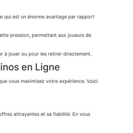
ce qui est un énorme avantage par rapport
ette pression, permettant aux joueurs de
r à jouer ou pour les retirer directement.
inos en Ligne
r que vous maximisez votre expérience. Voici
ffres attrayantes et sa fiabilité. En vous