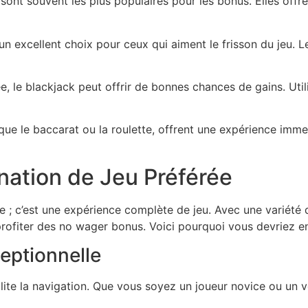
ont souvent les plus populaires pour les bonus. Elles offr
 un excellent choix pour ceux qui aiment le frisson du jeu
, le blackjack peut offrir de bonnes chances de gains. Uti
 que le baccarat ou la roulette, offrent une expérience im
ination de Jeu Préférée
ne ; c’est une expérience complète de jeu. Avec une variété d
r profiter des no wager bonus. Voici pourquoi vous devriez e
ceptionnelle
acilite la navigation. Que vous soyez un joueur novice ou un