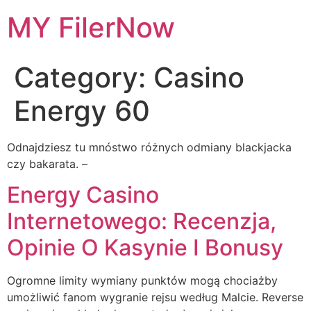
Skip
MY FilerNow
to
content
Category:
Casino
Energy 60
Odnajdziesz tu mnóstwo różnych odmiany blackjacka
czy bakarata. –
Energy Casino
Internetowego: Recenzja,
Opinie O Kasynie I Bonusy
Ogromne limity wymiany punktów mogą chociażby
umożliwić fanom wygranie rejsu według Malcie. Reverse