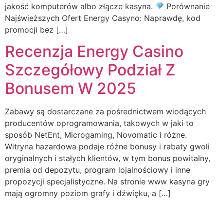
jakość komputerów albo złącze kasyna.
Porównanie
Najświeższych Ofert Energy Casyno: Naprawdę, kod
promocji bez […]
Recenzja Energy Casino
Szczegółowy Podział Z
Bonusem W 2025
Zabawy są dostarczane za pośrednictwem wiodących
producentów oprogramowania, takowych w jaki to
sposób NetEnt, Microgaming, Novomatic i różne.
Witryna hazardowa podaje różne bonusy i rabaty gwoli
oryginalnych i stałych klientów, w tym bonus powitalny,
premia od depozytu, program lojalnościowy i inne
propozycji specjalistyczne. Na stronie www kasyna gry
mają ogromny poziom grafy i dźwięku, a […]