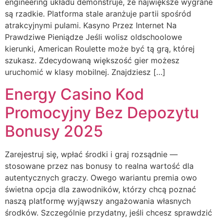
engineering układu demonstruje, że największe wygrane
są rzadkie. Platforma stale aranżuje partii spośród
atrakcyjnymi pulami. Kasyno Przez Internet Na
Prawdziwe Pieniądze Jeśli wolisz oldschoolowe
kierunki, American Roulette może być tą grą, której
szukasz. Zdecydowaną większość gier możesz
uruchomić w klasy mobilnej. Znajdziesz […]
Energy Casino Kod
Promocyjny Bez Depozytu ️
Bonusy 2025
Zarejestruj się, wpłać środki i graj rozsądnie —
stosowane przez nas bonusy to realna wartość dla
autentycznych graczy. Owego wariantu premia owo
świetna opcja dla zawodników, którzy chcą poznać
naszą platformę wyjąwszy angażowania własnych
środków. Szczególnie przydatny, jeśli chcesz sprawdzić