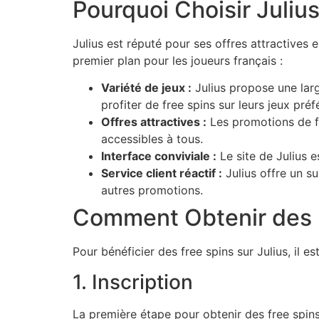
Pourquoi Choisir Juliu
Julius est réputé pour ses offres attractives 
premier plan pour les joueurs français :
Variété de jeux :
Julius propose une lar
profiter de free spins sur leurs jeux préf
Offres attractives :
Les promotions de fr
accessibles à tous.
Interface conviviale :
Le site de Julius es
Service client réactif :
Julius offre un su
autres promotions.
Comment Obtenir des F
Pour bénéficier des free spins sur Julius, il es
1. Inscription
La première étape pour obtenir des free spins 