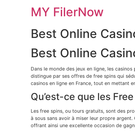
Skip
MY FilerNow
to
content
Best Online Casin
Best Online Casin
Dans le monde des jeux en ligne, les casinos
distingue par ses offres de free spins qui séd
casinos en ligne en France, tout en mettant en
Qu’est-ce que les Free
Les free spins, ou tours gratuits, sont des p
à sous sans avoir à miser leur propre argent
offrant ainsi une excellente occasion de gagne