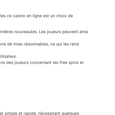
lles ce casino en ligne est un choix de
nières nouveautés. Les joueurs peuvent ainsi
ns de mise raisonnables, ce qui les rend
ilisateur.
ons des joueurs concernant les free spins et
est simple et rapide, nécessitant quelques