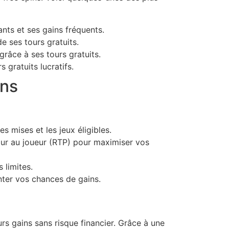
nts et ses gains fréquents.
e ses tours gratuits.
râce à ses tours gratuits.
gratuits lucratifs.
ins
 mises et les jeux éligibles.
ur au joueur (RTP) pour maximiser vos
 limites.
nter vos chances de gains.
rs gains sans risque financier. Grâce à une