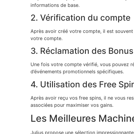
informations de base.
2. Vérification du compte
Après avoir créé votre compte, il est souvent 
votre compte.
3. Réclamation des Bonus
Une fois votre compte vérifié, vous pouvez ré
d’événements promotionnels spécifiques.
4. Utilisation des Free Spi
Après avoir reçu vos free spins, il ne vous res
associées pour maximiser vos gains.
Les Meilleures Machine
Julius propose une sélection impressionnante 