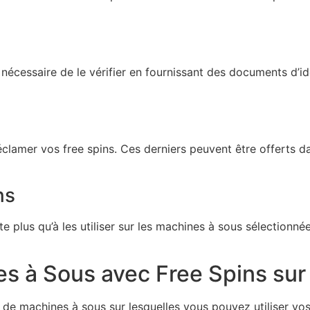
nécessaire de le vérifier en fournissant des documents d’id
clamer vos free spins. Ces derniers peuvent être offerts d
ns
te plus qu’à les utiliser sur les machines à sous sélectionné
s à Sous avec Free Spins sur 
de machines à sous sur lesquelles vous pouvez utiliser vos