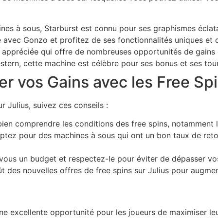
nes à sous, Starburst est connu pour ses graphismes éclata
 avec Gonzo et profitez de ses fonctionnalités uniques et d
appréciée qui offre de nombreuses opportunités de gains g
rn, cette machine est célèbre pour ses bonus et ses tours 
r vos Gains avec les Free Sp
ur Julius, suivez ces conseils :
en comprendre les conditions des free spins, notamment les
tez pour des machines à sous qui ont un bon taux de reto
vous un budget et respectez-le pour éviter de dépasser vos
ût des nouvelles offres de free spins sur Julius pour augme
une excellente opportunité pour les joueurs de maximiser leu